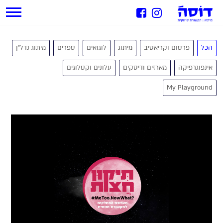
הכל
פרסום וקריאטיב
מיתוג
לוגואים
ספרים
מיתוג נדל״ן
אינפוגרפיקה
מארזים ודיסקים
עלונים וקטלוגים
My Playground